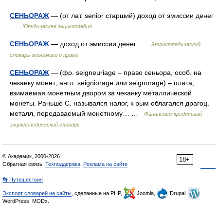
СЕНЬОРАЖ
— (от лат. senior старший) доход от эмиссии денег
…
Юридическая энциклопедия
СЕНЬОРАЖ
— доход от эмиссии денег …
Энциклопедический
словарь экономики и права
СЕНЬОРАЖ
— (фр. seigneuriage – право сеньора, особ. на
чеканку монет; англ. seigniorage или seignorage) – плата,
взимаемая монетным двором за чеканку металлической
монеты. Раньше С. назывался налог, к рым облагался драгоц.
металл, передаваемый монетному… …
Финансово-кредитный
энциклопедический словарь
© Академик, 2000-2026
18+
Обратная связь:
Техподдержка
,
Реклама на сайте
👣 Путешествия
Экспорт словарей на сайты
, сделанные на PHP,
Joomla,
Drupal,
WordPress, MODx.